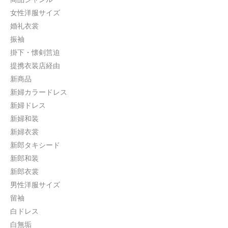
女性洋服サイズ
婚礼衣裳
振袖
掛下・懐剣筥迫
提携衣装店経由
新商品
新婦カラードレス
新婦ドレス
新婦和装
新婦衣裳
新郎タキシード
新郎和装
新郎衣裳
男性洋服サイズ
留袖
白ドレス
白無垢