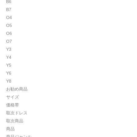
B6
B7
O4
O5
O6
O7
Y3
Y4
Y5
Y6
Y8
お勧め商品
サイズ
価格帯
取次ドレス
取次商品
商品
商品ジャンル