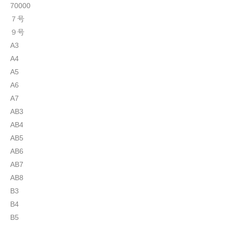
70000
７号
９号
A3
A4
A5
A6
A7
AB3
AB4
AB5
AB6
AB7
AB8
B3
B4
B5