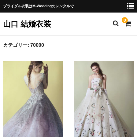
ブライダル衣装はM-Weddingのレンタルで
0
山口 結婚衣装
採寸方法
カテゴリー:
70000
提携衣装
店舗情報
レンタル詳細