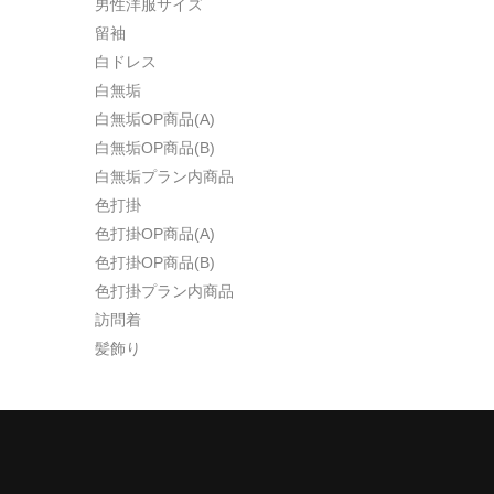
男性洋服サイズ
留袖
白ドレス
白無垢
白無垢OP商品(A)
白無垢OP商品(B)
白無垢プラン内商品
色打掛
色打掛OP商品(A)
色打掛OP商品(B)
色打掛プラン内商品
訪問着
髪飾り