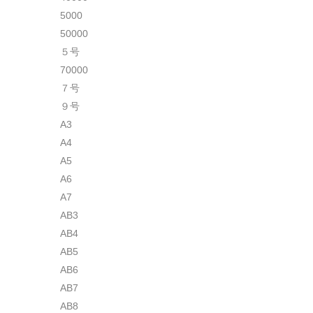
5000
50000
５号
70000
７号
９号
A3
A4
A5
A6
A7
AB3
AB4
AB5
AB6
AB7
AB8