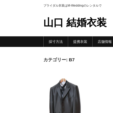
ブライダル衣装はM-Weddingのレンタルで
山口 結婚衣装
採寸方法
提携衣装
店舗情報
カテゴリー:
B7