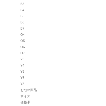
B3
B4
B5
B6
B7
O4
O5
O6
O7
Y3
Y4
Y5
Y6
Y8
お勧め商品
サイズ
価格帯