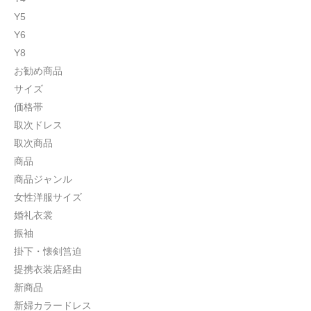
Y5
Y6
Y8
お勧め商品
サイズ
価格帯
取次ドレス
取次商品
商品
商品ジャンル
女性洋服サイズ
婚礼衣裳
振袖
掛下・懐剣筥迫
提携衣装店経由
新商品
新婦カラードレス