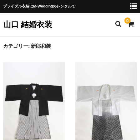
ブライダル衣装はM-Weddingのレンタルで
0
山口 結婚衣装
採寸方法
カテゴリー:
新郎和装
提携衣装
店舗情報
レンタル詳細