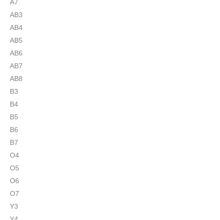
A7
AB3
AB4
AB5
AB6
AB7
AB8
B3
B4
B5
B6
B7
O4
O5
O6
O7
Y3
Y4