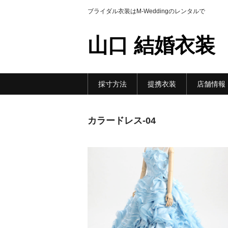
ブライダル衣装はM-Weddingのレンタルで
山口 結婚衣装
採寸方法
提携衣装
店舗情報
カラードレス-04