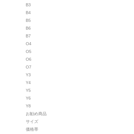
B3
B4
B5
B6
B7
O4
O5
O6
O7
Y3
Y4
Y5
Y6
Y8
お勧め商品
サイズ
価格帯