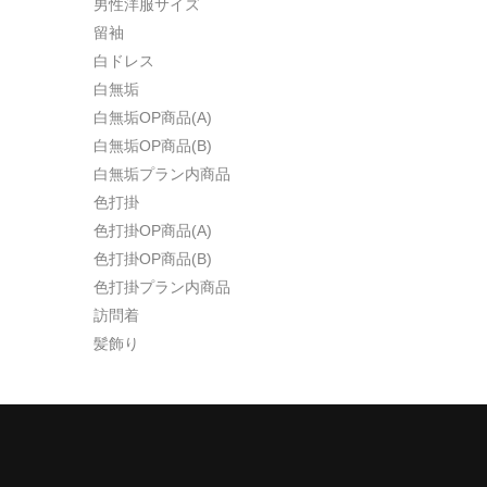
男性洋服サイズ
留袖
白ドレス
白無垢
白無垢OP商品(A)
白無垢OP商品(B)
白無垢プラン内商品
色打掛
色打掛OP商品(A)
色打掛OP商品(B)
色打掛プラン内商品
訪問着
髪飾り