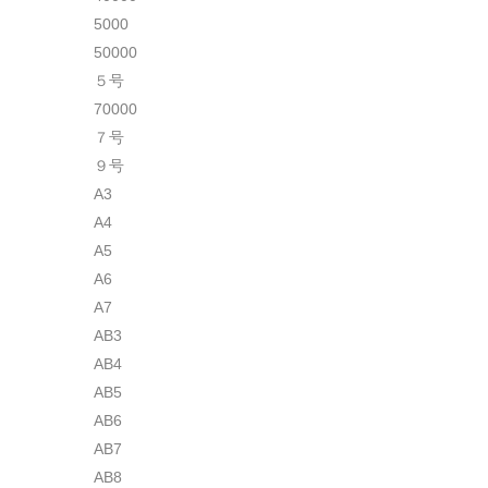
5000
50000
５号
70000
７号
９号
A3
A4
A5
A6
A7
AB3
AB4
AB5
AB6
AB7
AB8