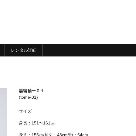
レンタル詳細
黒留袖ー０１
(tome-01)
サイズ
身長：151〜161㎝
身丈：156㎝/袖丈：43cm/裄：64cm