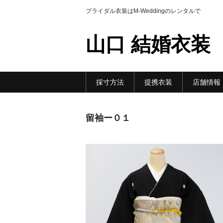
ブライダル衣装はM-Weddingのレンタルで
山口 結婚衣装
採寸方法
提携衣装
店舗情報
留袖ー０１