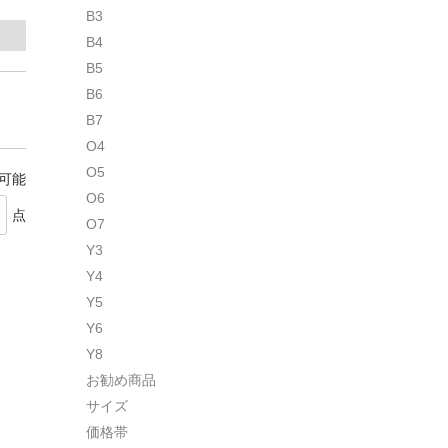
B3
B4
B5
B6
B7
O4
O5
着可能
O6
点
O7
Y3
Y4
Y5
Y6
Y8
お勧め商品
サイズ
価格帯