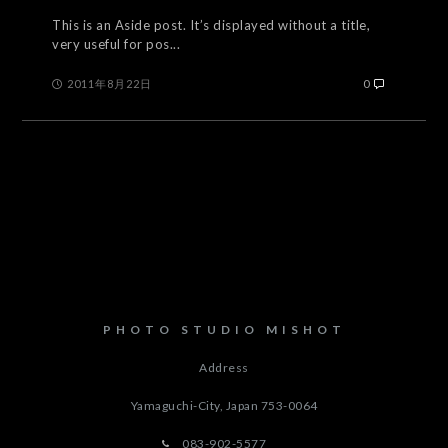
This is an Aside post. It’s displayed without a title,
very useful for pos...
2011年8月22日
0
PHOTO STUDIO MISHOT
Address
Yamaguchi-City, Japan
753-0064
083-902-5577