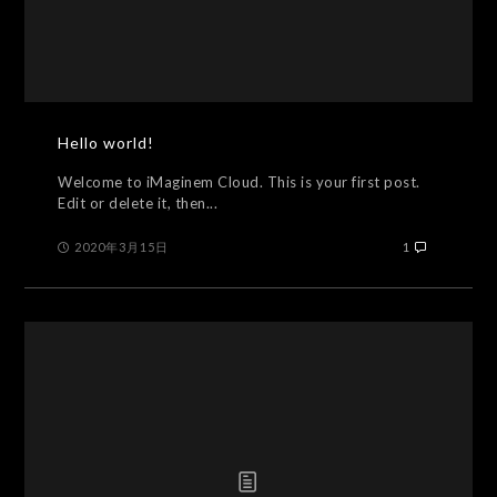
Hello world!
Welcome to iMaginem Cloud. This is your first post.
Edit or delete it, then...
2020年3月15日
1