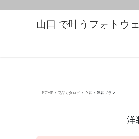
コ
ナ
ン
ビ
テ
ゲ
山口 で叶うフォトウェデ
ン
ー
ツ
シ
に
ョ
移
ン
動
に
移
動
HOME
商品カタログ
衣装
洋装プラン
洋