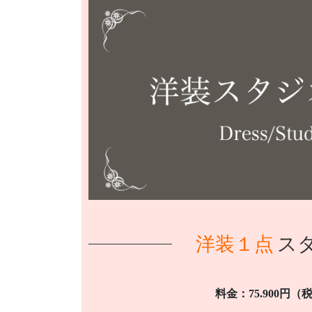
洋装１点
ス
料金：75.900円（