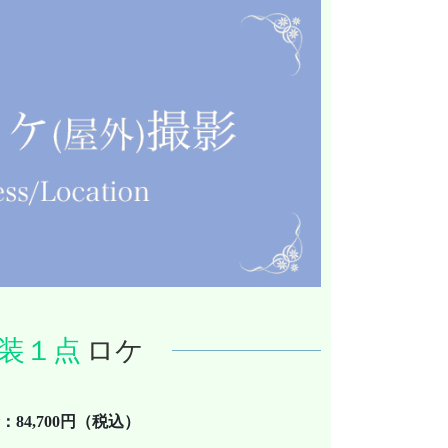
装１点
ロケ
：84,700円（税込）