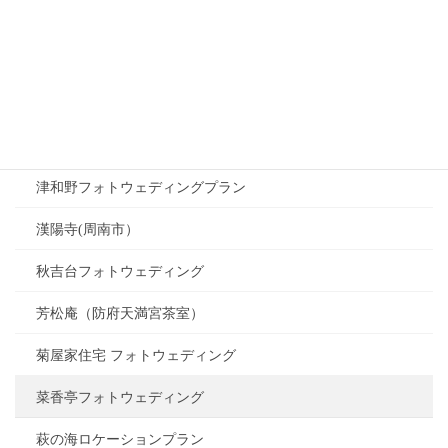
山口県 ウェディングドレス ロケーション撮影
山口県萩市フォトウェディング
岩国の海はロケーション豊富で憧れが叶う!|M-Wedding
岩国市でフォトウェディングをお探しならM-Wedding
津和野フォトウェディングプラン
漢陽寺(周南市）
秋吉台フォトウェディング
芳松庵（防府天満宮茶室）
菊屋家住宅 フォトウェディング
菜香亭フォトウェディング
萩の海ロケーションプラン