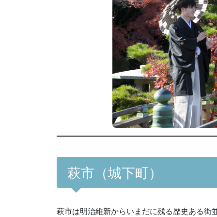
萩市（城下町）
萩市は明治維新からいまだに残る歴史ある街