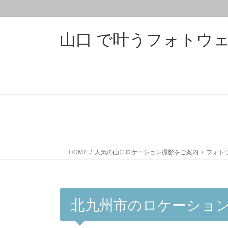
コ
ナ
ン
ビ
テ
ゲ
山口 で叶うフォトウェデ
ン
ー
ツ
シ
に
ョ
移
ン
動
に
移
動
HOME
人気の山口ロケーション撮影をご案内
フォト
北九州市のロケーショ